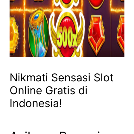
Nikmati Sensasi Slot
Online Gratis di
Indonesia!