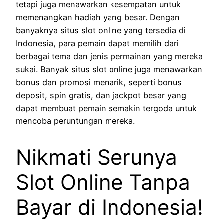
tetapi juga menawarkan kesempatan untuk
memenangkan hadiah yang besar. Dengan
banyaknya situs slot online yang tersedia di
Indonesia, para pemain dapat memilih dari
berbagai tema dan jenis permainan yang mereka
sukai. Banyak situs slot online juga menawarkan
bonus dan promosi menarik, seperti bonus
deposit, spin gratis, dan jackpot besar yang
dapat membuat pemain semakin tergoda untuk
mencoba peruntungan mereka.
Nikmati Serunya
Slot Online Tanpa
Bayar di Indonesia!