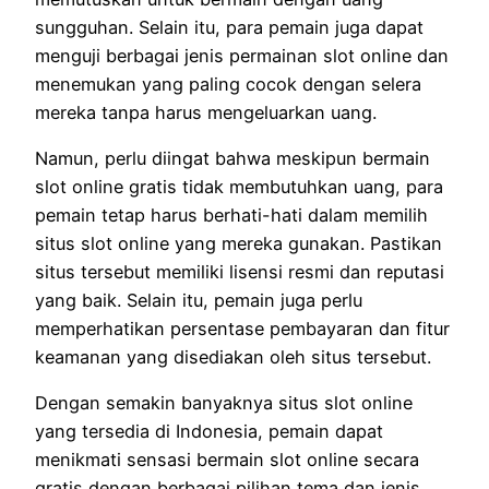
sungguhan. Selain itu, para pemain juga dapat
menguji berbagai jenis permainan slot online dan
menemukan yang paling cocok dengan selera
mereka tanpa harus mengeluarkan uang.
Namun, perlu diingat bahwa meskipun bermain
slot online gratis tidak membutuhkan uang, para
pemain tetap harus berhati-hati dalam memilih
situs slot online yang mereka gunakan. Pastikan
situs tersebut memiliki lisensi resmi dan reputasi
yang baik. Selain itu, pemain juga perlu
memperhatikan persentase pembayaran dan fitur
keamanan yang disediakan oleh situs tersebut.
Dengan semakin banyaknya situs slot online
yang tersedia di Indonesia, pemain dapat
menikmati sensasi bermain slot online secara
gratis dengan berbagai pilihan tema dan jenis