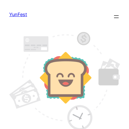
Skip
to
YunFest
content