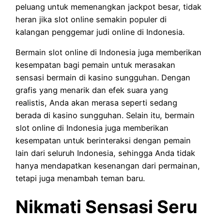
peluang untuk memenangkan jackpot besar, tidak
heran jika slot online semakin populer di
kalangan penggemar judi online di Indonesia.
Bermain slot online di Indonesia juga memberikan
kesempatan bagi pemain untuk merasakan
sensasi bermain di kasino sungguhan. Dengan
grafis yang menarik dan efek suara yang
realistis, Anda akan merasa seperti sedang
berada di kasino sungguhan. Selain itu, bermain
slot online di Indonesia juga memberikan
kesempatan untuk berinteraksi dengan pemain
lain dari seluruh Indonesia, sehingga Anda tidak
hanya mendapatkan kesenangan dari permainan,
tetapi juga menambah teman baru.
Nikmati Sensasi Seru