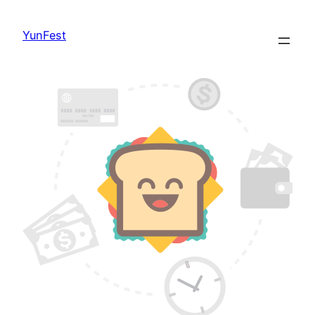
Skip
to
YunFest
content