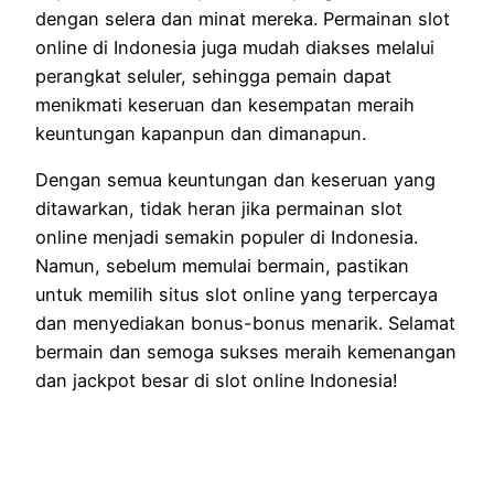
dengan selera dan minat mereka. Permainan slot
online di Indonesia juga mudah diakses melalui
perangkat seluler, sehingga pemain dapat
menikmati keseruan dan kesempatan meraih
keuntungan kapanpun dan dimanapun.
Dengan semua keuntungan dan keseruan yang
ditawarkan, tidak heran jika permainan slot
online menjadi semakin populer di Indonesia.
Namun, sebelum memulai bermain, pastikan
untuk memilih situs slot online yang terpercaya
dan menyediakan bonus-bonus menarik. Selamat
bermain dan semoga sukses meraih kemenangan
dan jackpot besar di slot online Indonesia!