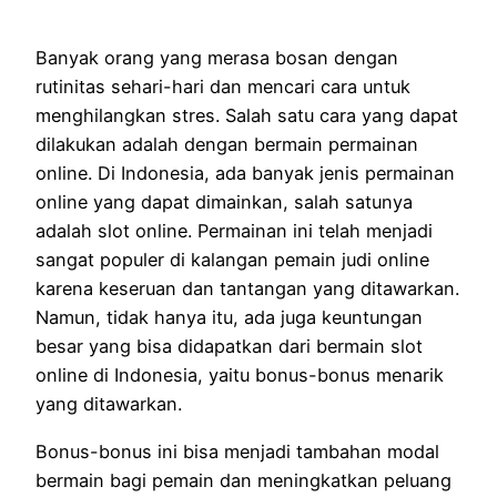
Banyak orang yang merasa bosan dengan
rutinitas sehari-hari dan mencari cara untuk
menghilangkan stres. Salah satu cara yang dapat
dilakukan adalah dengan bermain permainan
online. Di Indonesia, ada banyak jenis permainan
online yang dapat dimainkan, salah satunya
adalah slot online. Permainan ini telah menjadi
sangat populer di kalangan pemain judi online
karena keseruan dan tantangan yang ditawarkan.
Namun, tidak hanya itu, ada juga keuntungan
besar yang bisa didapatkan dari bermain slot
online di Indonesia, yaitu bonus-bonus menarik
yang ditawarkan.
Bonus-bonus ini bisa menjadi tambahan modal
bermain bagi pemain dan meningkatkan peluang