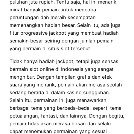
puluhan juta rupiah. Tentu saja, hal ini menarik
minat banyak pemain untuk mencoba
peruntungan dan meraih kesempatan
memenangkan hadiah besar. Selain itu, ada juga
fitur progressive jackpot yang membuat hadiah
semakin besar seiring dengan jumlah pemain
yang bermain di situs slot tersebut.
Tidak hanya hadiah jackpot, tetapi juga sensasi
bermain slot online di Indonesia yang sangat
menghibur. Dengan tampilan grafis dan efek
suara yang menarik, pemain akan merasa seolah
sedang berada di dalam kasino sungguhan.
Selain itu, permainan ini juga menawarkan
berbagai tema yang berbeda-beda, seperti tema
petualangan, fantasi, dan lainnya. Dengan begitu,
pemain tidak akan merasa bosan dan selalu
dapat menemukan permainan yang sesuai