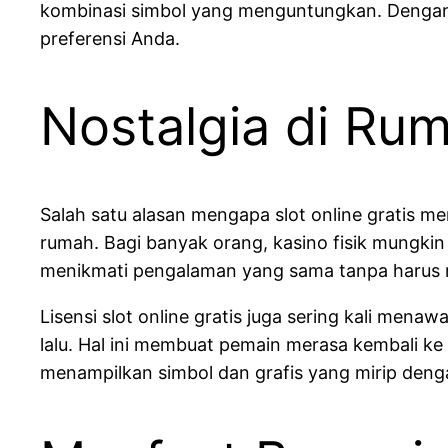
kombinasi simbol yang menguntungkan. Dengan 
preferensi Anda.
Nostalgia di Rum
Salah satu alasan mengapa slot online gratis 
rumah. Bagi banyak orang, kasino fisik mungkin t
menikmati pengalaman yang sama tanpa harus
Lisensi slot online gratis juga sering kali mena
lalu. Hal ini membuat pemain merasa kembali k
menampilkan simbol dan grafis yang mirip dengan