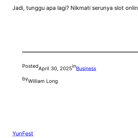
Jadi, tunggu apa lagi? Nikmati serunya slot onlin
Posted
in
April 30, 2025
Business
by
William Long
YunFest