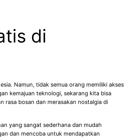
tis di
onesia. Namun, tidak semua orang memiliki akses
gan kemajuan teknologi, sekarang kita bisa
an rasa bosan dan merasakan nostalgia di
rmainan yang sangat sederhana dan mudah
ungan dan mencoba untuk mendapatkan