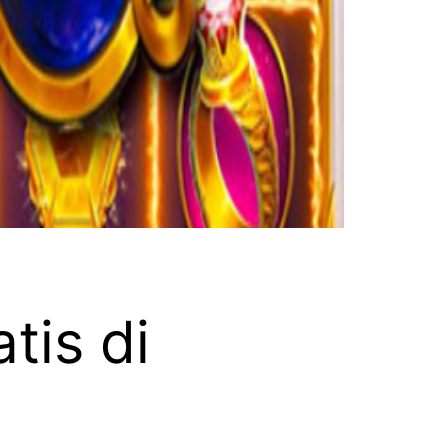
tis di