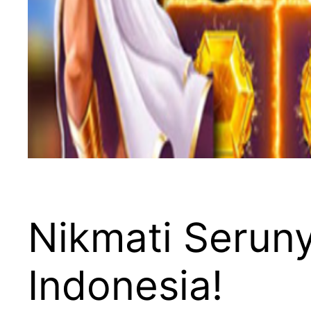
Nikmati Serunya
Indonesia!