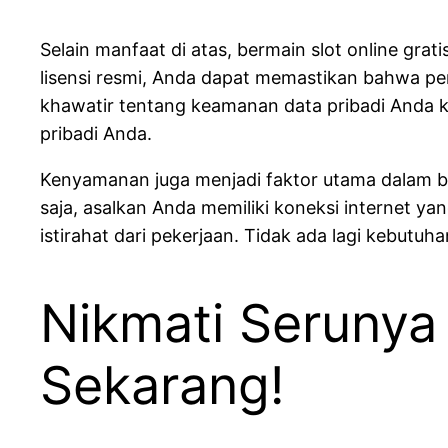
Selain manfaat di atas, bermain slot online gra
lisensi resmi, Anda dapat memastikan bahwa per
khawatir tentang keamanan data pribadi Anda ka
pribadi Anda.
Kenyamanan juga menjadi faktor utama dalam be
saja, asalkan Anda memiliki koneksi internet y
istirahat dari pekerjaan. Tidak ada lagi kebutu
Nikmati Serunya 
Sekarang!