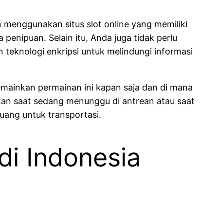
n menggunakan situs slot online yang memiliki
enipuan. Selain itu, Anda juga tidak perlu
teknologi enkripsi untuk melindungi informasi
emainkan permainan ini kapan saja dan di mana
nkan saat sedang menunggu di antrean atau saat
 uang untuk transportasi.
di Indonesia