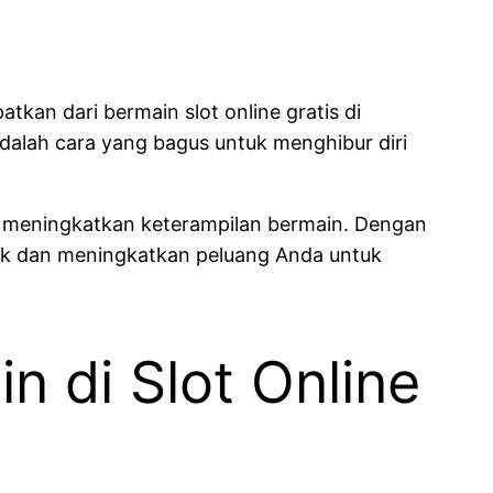
kan dari bermain slot online gratis di
dalah cara yang bagus untuk menghibur diri
an meningkatkan keterampilan bermain. Dengan
aik dan meningkatkan peluang Anda untuk
 di Slot Online