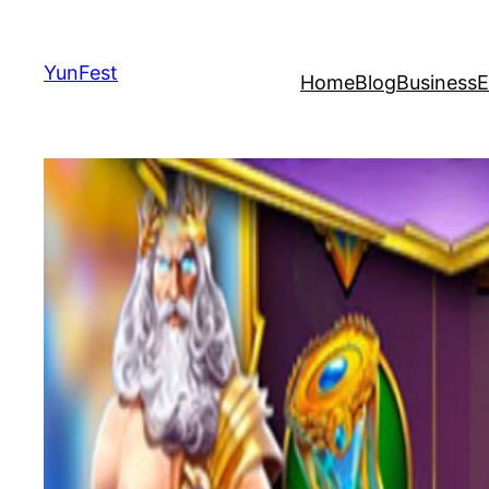
Skip
to
YunFest
Home
Blog
Business
E
content