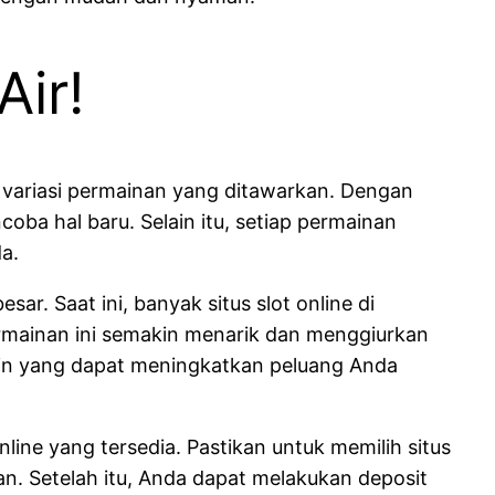
Air!
 variasi permainan yang ditawarkan. Dengan
oba hal baru. Selain itu, setiap permainan
a.
r. Saat ini, banyak situs slot online di
ermainan ini semakin menarik dan menggiurkan
spin yang dapat meningkatkan peluang Anda
nline yang tersedia. Pastikan untuk memilih situs
n. Setelah itu, Anda dapat melakukan deposit