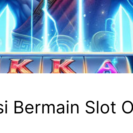
i Bermain Slot O