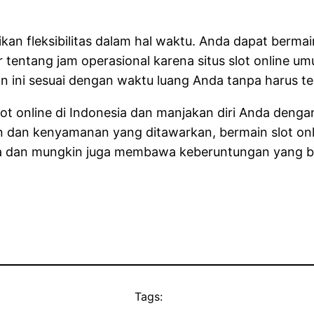
ikan fleksibilitas dalam hal waktu. Anda dapat berma
 tentang jam operasional karena situs slot online um
ni sesuai dengan waktu luang Anda tanpa harus ter
slot online di Indonesia dan manjakan diri Anda de
n dan kenyamanan yang ditawarkan, bermain slot onli
 dan mungkin juga membawa keberuntungan yang be
Tags: