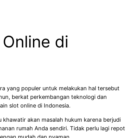
Online di
a yang populer untuk melakukan hal tersebut
Namun, berkat perkembangan teknologi dan
in slot online di Indonesia.
u khawatir akan masalah hukum karena berjudi
manan rumah Anda sendiri. Tidak perlu lagi repot
ne dengan mudah dan nyaman.