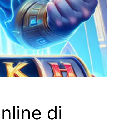
nline di