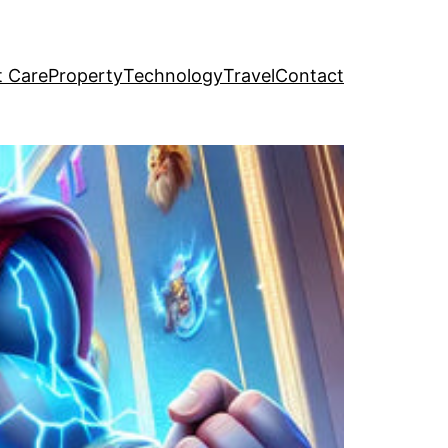
t Care
Property
Technology
Travel
Contact