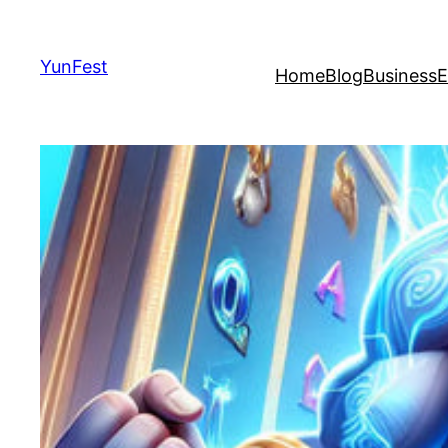
Skip
to
YunFest
Home
Blog
Business
E
content