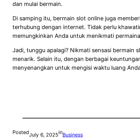
dan mulai bermain.
Di samping itu, bermain slot online juga member
terhubung dengan internet. Tidak perlu khawatir
memungkinkan Anda untuk menikmati permainan i
Jadi, tunggu apalagi? Nikmati sensasi bermain 
menarik. Selain itu, dengan berbagai keuntunga
menyenangkan untuk mengisi waktu luang Anda
Posted
in
July 6, 2025
Business