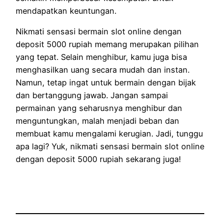
mendapatkan keuntungan.
Nikmati sensasi bermain slot online dengan
deposit 5000 rupiah memang merupakan pilihan
yang tepat. Selain menghibur, kamu juga bisa
menghasilkan uang secara mudah dan instan.
Namun, tetap ingat untuk bermain dengan bijak
dan bertanggung jawab. Jangan sampai
permainan yang seharusnya menghibur dan
menguntungkan, malah menjadi beban dan
membuat kamu mengalami kerugian. Jadi, tunggu
apa lagi? Yuk, nikmati sensasi bermain slot online
dengan deposit 5000 rupiah sekarang juga!