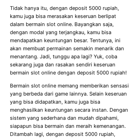
Tidak hanya itu, dengan deposit 5000 rupiah,
kamu juga bisa merasakan keseruan berlipat
dalam bermain slot online. Bayangkan saja,
dengan modal yang terjangkau, kamu bisa
mendapatkan keuntungan besar. Tentunya, ini
akan membuat permainan semakin menarik dan
menantang. Jadi, tunggu apa lagi? Yuk, coba
sekarang juga dan rasakan sendiri keseruan
bermain slot online dengan deposit 5000 rupiah!
Bermain slot online memang memberikan sensasi
yang berbeda dari game lainnya. Selain keseruan
yang bisa didapatkan, kamu juga bisa
menghasilkan keuntungan secara instan. Dengan
sistem yang sederhana dan mudah dipahami,
siapapun bisa bermain dan meraih kemenangan.
Ditambah lagi, dengan deposit 5000 rupiah,