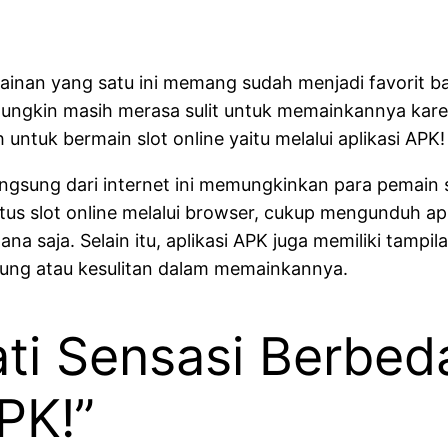
mainan yang satu ini memang sudah menjadi favorit 
ungkin masih merasa sulit untuk memainkannya kar
untuk bermain slot online yaitu melalui aplikasi APK!
angsung dari internet ini memungkinkan para pemain s
 situs slot online melalui browser, cukup mengunduh
ana saja. Selain itu, aplikasi APK juga memiliki tamp
ung atau kesulitan dalam memainkannya.
ti Sensasi Berbed
PK!”