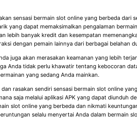
kan sensasi bermain slot online yang berbeda dari 
enarik yang dapat memaksimalkan pengalaman bermain
lebih banyak kredit dan kesempatan memenangkan jack
ksi dengan pemain lainnya dari berbagai belahan du
nda juga akan merasakan keamanan yang lebih terjami
a Anda tidak perlu khawatir tentang kebocoran data
permainan yang sedang Anda mainkan.
 dan rasakan sendiri sensasi bermain slot online ya
 mana saja melalui aplikasi APK yang dapat diunduh d
in slot online yang berbeda dan nikmati keuntung
runtungan selalu menyertai Anda dalam bermain slot