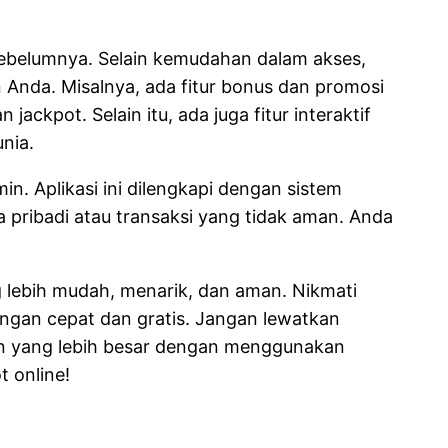
sebelumnya. Selain kemudahan dalam akses,
 Anda. Misalnya, ada fitur bonus dan promosi
pot. Selain itu, ada juga fitur interaktif
nia.
n. Aplikasi ini dilengkapi dengan sistem
 pribadi atau transaksi yang tidak aman. Anda
ng lebih mudah, menarik, dan aman. Nikmati
engan cepat dan gratis. Jangan lewatkan
an yang lebih besar dengan menggunakan
 online!