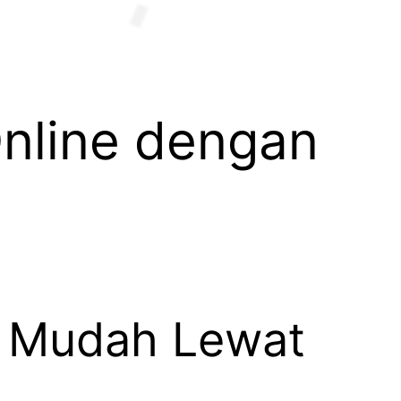
Online dengan
h Mudah Lewat