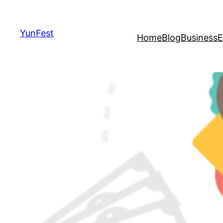
Skip
to
YunFest
Home
Blog
Business
E
content