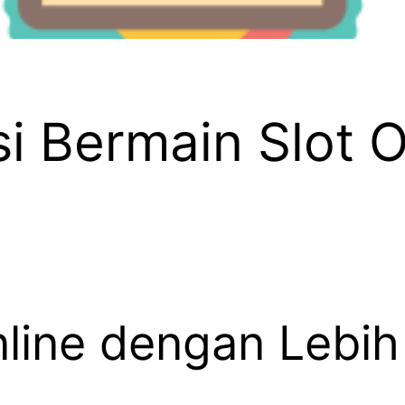
i Bermain Slot 
nline dengan Lebi