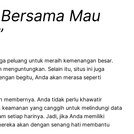
u Bersama Mau
”
uga peluang untuk meraih kemenangan besar.
menguntungkan. Selain itu, situs ini juga
engan begitu, Anda akan merasa seperti
uh membernya. Anda tidak perlu khawatir
em keamanan yang canggih untuk melindungi data
 setiap harinya. Jadi, jika Anda memiliki
 mereka akan dengan senang hati membantu