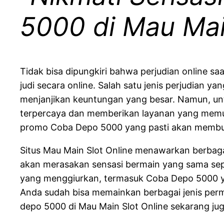
5000 di Mau Main
Tidak bisa dipungkiri bahwa perjudian online sa
judi secara online. Salah satu jenis perjudian y
menjanjikan keuntungan yang besar. Namun, un
terpercaya dan memberikan layanan yang memua
promo Coba Depo 5000 yang pasti akan membu
Situs Mau Main Slot Online menawarkan berbaga
akan merasakan sensasi bermain yang sama sepe
yang menggiurkan, termasuk Coba Depo 5000 ya
Anda sudah bisa memainkan berbagai jenis perm
depo 5000 di Mau Main Slot Online sekarang jug