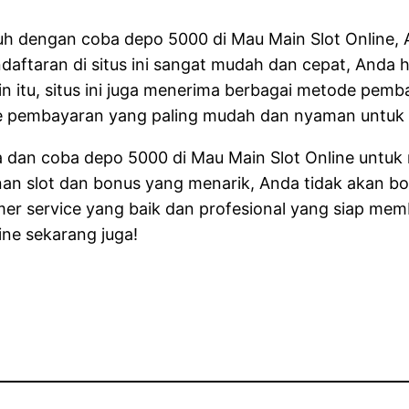
uh dengan coba depo 5000 di Mau Main Slot Online, 
ftaran di situs ini sangat mudah dan cepat, Anda h
n itu, situs ini juga menerima berbagai metode pemb
de pembayaran yang paling mudah dan nyaman untuk
da dan coba depo 5000 di Mau Main Slot Online untu
an slot dan bonus yang menarik, Anda tidak akan bo
mer service yang baik dan profesional yang siap m
ine sekarang juga!