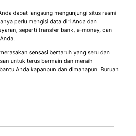
Anda dapat langsung mengunjungi situs resmi
anya perlu mengisi data diri Anda dan
ayaran, seperti transfer bank, e-money, dan
 Anda.
k merasakan sensasi bertaruh yang seru dan
san untuk terus bermain dan meraih
embantu Anda kapanpun dan dimanapun. Buruan