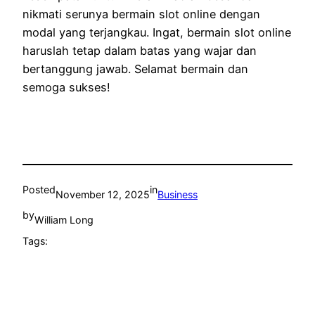
nikmati serunya bermain slot online dengan
modal yang terjangkau. Ingat, bermain slot online
haruslah tetap dalam batas yang wajar dan
bertanggung jawab. Selamat bermain dan
semoga sukses!
Posted
in
November 12, 2025
Business
by
William Long
Tags: