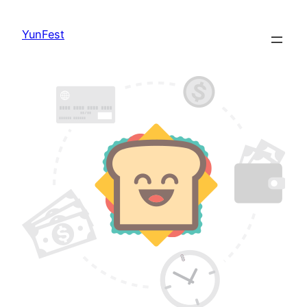
Skip
to
YunFest
content