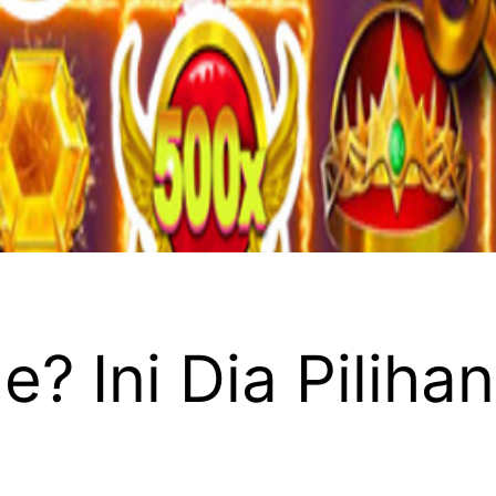
e? Ini Dia Piliha