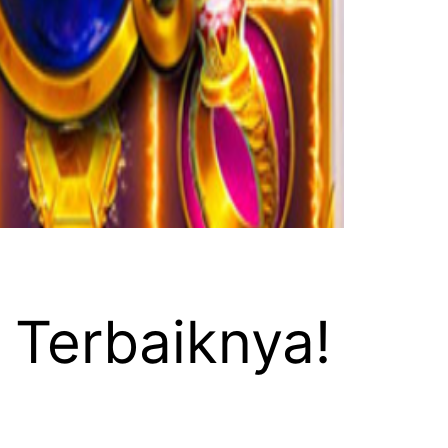
n Terbaiknya!