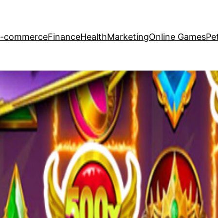
-commerce
Finance
Health
Marketing
Online Games
Pe