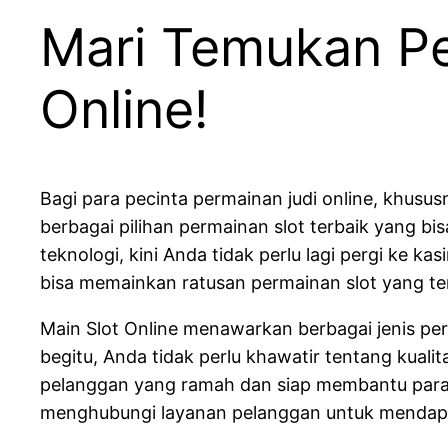
Mari Temukan Pe
Online!
Bagi para pecinta permainan judi online, khusu
berbagai pilihan permainan slot terbaik yang
teknologi, kini Anda tidak perlu lagi pergi ke
bisa memainkan ratusan permainan slot yang ters
Main Slot Online menawarkan berbagai jenis per
begitu, Anda tidak perlu khawatir tentang kuali
pelanggan yang ramah dan siap membantu para 
menghubungi layanan pelanggan untuk mendap