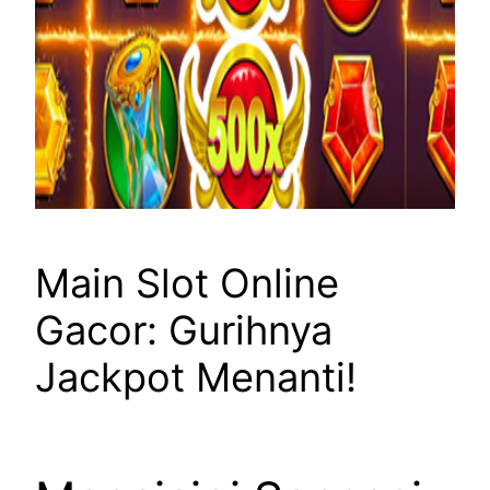
Main Slot Online
Gacor: Gurihnya
Jackpot Menanti!