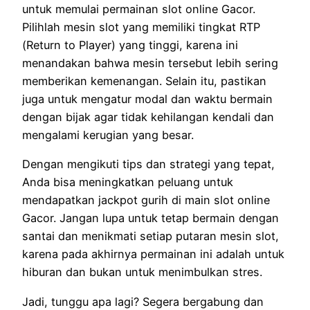
untuk memulai permainan slot online Gacor.
Pilihlah mesin slot yang memiliki tingkat RTP
(Return to Player) yang tinggi, karena ini
menandakan bahwa mesin tersebut lebih sering
memberikan kemenangan. Selain itu, pastikan
juga untuk mengatur modal dan waktu bermain
dengan bijak agar tidak kehilangan kendali dan
mengalami kerugian yang besar.
Dengan mengikuti tips dan strategi yang tepat,
Anda bisa meningkatkan peluang untuk
mendapatkan jackpot gurih di main slot online
Gacor. Jangan lupa untuk tetap bermain dengan
santai dan menikmati setiap putaran mesin slot,
karena pada akhirnya permainan ini adalah untuk
hiburan dan bukan untuk menimbulkan stres.
Jadi, tunggu apa lagi? Segera bergabung dan