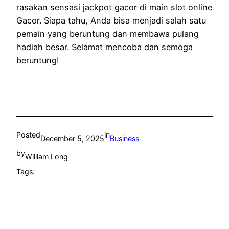
rasakan sensasi jackpot gacor di main slot online
Gacor. Siapa tahu, Anda bisa menjadi salah satu
pemain yang beruntung dan membawa pulang
hadiah besar. Selamat mencoba dan semoga
beruntung!
Posted
in
December 5, 2025
Business
by
William Long
Tags: