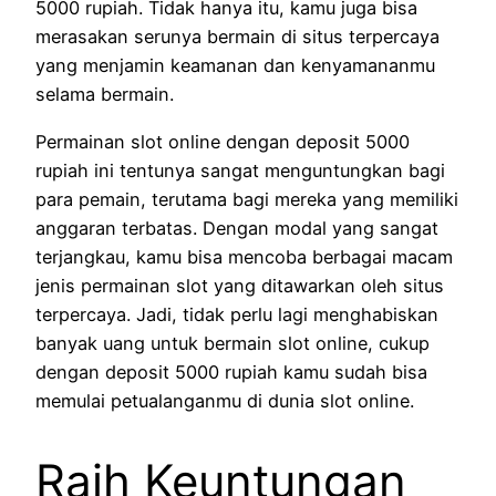
5000 rupiah. Tidak hanya itu, kamu juga bisa
merasakan serunya bermain di situs terpercaya
yang menjamin keamanan dan kenyamananmu
selama bermain.
Permainan slot online dengan deposit 5000
rupiah ini tentunya sangat menguntungkan bagi
para pemain, terutama bagi mereka yang memiliki
anggaran terbatas. Dengan modal yang sangat
terjangkau, kamu bisa mencoba berbagai macam
jenis permainan slot yang ditawarkan oleh situs
terpercaya. Jadi, tidak perlu lagi menghabiskan
banyak uang untuk bermain slot online, cukup
dengan deposit 5000 rupiah kamu sudah bisa
memulai petualanganmu di dunia slot online.
Raih Keuntungan