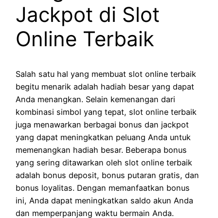
Jackpot di Slot
Online Terbaik
Salah satu hal yang membuat slot online terbaik
begitu menarik adalah hadiah besar yang dapat
Anda menangkan. Selain kemenangan dari
kombinasi simbol yang tepat, slot online terbaik
juga menawarkan berbagai bonus dan jackpot
yang dapat meningkatkan peluang Anda untuk
memenangkan hadiah besar. Beberapa bonus
yang sering ditawarkan oleh slot online terbaik
adalah bonus deposit, bonus putaran gratis, dan
bonus loyalitas. Dengan memanfaatkan bonus
ini, Anda dapat meningkatkan saldo akun Anda
dan memperpanjang waktu bermain Anda.