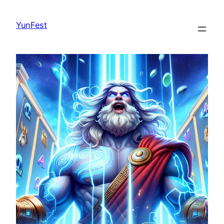
Skip
to
YunFest
content