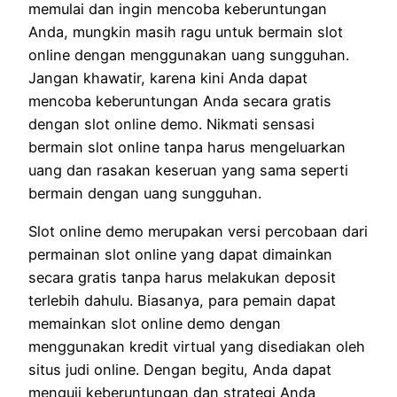
memulai dan ingin mencoba keberuntungan
Anda, mungkin masih ragu untuk bermain slot
online dengan menggunakan uang sungguhan.
Jangan khawatir, karena kini Anda dapat
mencoba keberuntungan Anda secara gratis
dengan slot online demo. Nikmati sensasi
bermain slot online tanpa harus mengeluarkan
uang dan rasakan keseruan yang sama seperti
bermain dengan uang sungguhan.
Slot online demo merupakan versi percobaan dari
permainan slot online yang dapat dimainkan
secara gratis tanpa harus melakukan deposit
terlebih dahulu. Biasanya, para pemain dapat
memainkan slot online demo dengan
menggunakan kredit virtual yang disediakan oleh
situs judi online. Dengan begitu, Anda dapat
menguji keberuntungan dan strategi Anda