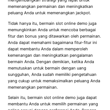
mengembangkan strategi yang tepat untuk
memenangkan permainan dan meningkatkan
peluang Anda untuk memenangkan jackpot.
Tidak hanya itu, bermain slot online demo juga
memungkinkan Anda untuk mencoba berbagai
fitur dan bonus yang ditawarkan oleh permainan.
Anda dapat memahami bagaimana fitur-fitur ini
dapat membantu Anda dalam memperoleh
kemenangan dan meningkatkan pengalaman
bermain Anda. Dengan demikian, ketika Anda
memutuskan untuk bermain dengan uang
sungguhan, Anda sudah memiliki pengetahuan
yang cukup untuk memaksimalkan peluang Anda
memenangkan permainan.
Selain itu, bermain slot online demo juga dapat
membantu Anda untuk memilih permainan yang